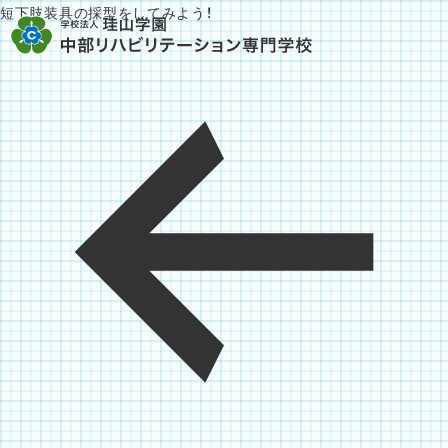
短下肢装具の採型をしてみよう！
投
稿
ナ
ビ
ゲ
ー
シ
ョ
ン