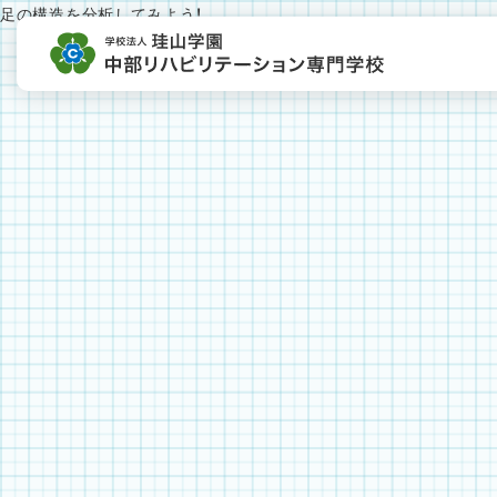
足の構造を分析してみよう！
投
稿
ナ
ビ
ゲ
ー
シ
ョ
ン