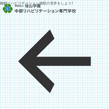
鵜飼リハビリテーション病院の見学をしよう！
投
稿
ナ
ビ
ゲ
ー
シ
ョ
ン